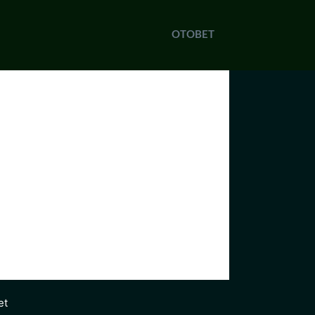
OTOBET
et