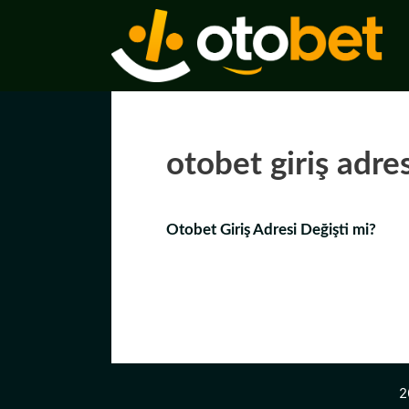
İçeriğe
atla
otobet giriş adres
Otobet Giriş Adresi Değişti mi?
2