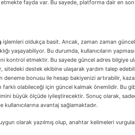
 etmekte fayda var. Bu sayede, platforma dair en son bi
ş
işlemleri oldukça basit. Ancak, zaman zaman güncell
ıklığı yaşayabiliyor. Bu durumda, kullanıcıların yapmas
ni kontrol etmektir. Bu sayede güncel adres bilgiye ul
 sitedeki destek ekibine ulaşarak yardım talep edebilir
n deneme bonusu ile hesap bakiyenizi artırabilir, kaz
 farklı olabileceği için güncel kalmak önemlidir. Bu gibi 
mini büyük ölçüde iyileştirecektir. Sonuç olarak, sade
 kullanıcılarına avantaj sağlamaktadır.
ere uygun olarak yazılmış olup, anahtar kelimeleri vurgu