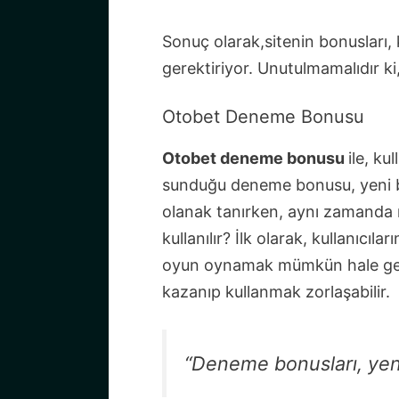
Sonuç olarak,sitenin bonusları, 
gerektiriyor. Unutulmamalıdır ki
Otobet Deneme Bonusu
Otobet deneme bonusu
ile, ku
sunduğu deneme bonusu, yeni baş
olanak tanırken, aynı zamanda 
kullanılır? İlk olarak, kullanıcı
oyun oynamak mümkün hale geli
kazanıp kullanmak zorlaşabilir.
“Deneme bonusları, yeni k