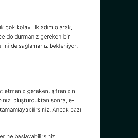
tık çok kolay. İlk adım olarak,
ice doldurmanız gereken bir
ilerini de sağlamanız bekleniyor.
at etmeniz gereken, şifrenizin
ınızı oluşturduktan sonra, e-
ı tamamlayabilirsiniz. Ancak bazı
rine başlayabilirsiniz.