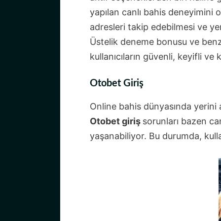
yapılan canlı bahis deneyimini ol
adresleri takip edebilmesi ve ye
Üstelik deneme bonusu ve benzeri 
kullanıcıların güvenli, keyifli v
Otobet Giriş
Online bahis dünyasında yerini 
Otobet giriş
sorunları bazen can
yaşanabiliyor. Bu durumda, kulla