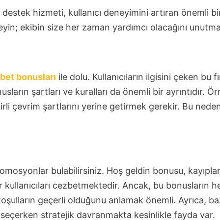
ı destek hizmeti, kullanıcı deneyimini artıran önemli bi
eyin; ekibin size her zaman yardımcı olacağını unutmay
bet bonusları
ile dolu. Kullanıcıların ilgisini çeken bu f
usların şartları ve kuralları da önemli bir ayrıntıdır. 
lirli çevrim şartlarını yerine getirmek gerekir. Bu nede
promosyonlar bulabilirsiniz. Hoş geldin bonusu, kayıpl
 kullanıcıları cezbetmektedir. Ancak, bu bonusların her 
şulların geçerli olduğunu anlamak önemli. Ayrıca, baz
arı seçerken stratejik davranmakta kesinlikle fayda var.