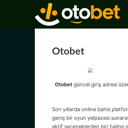
İçeriğe
atla
Otobet
Otobet
güncel giriş adresi üze
Son yıllarda online bahis platfor
geniş bir oyun yelpazesi sunara
aktif seçeneklerden biri haline 