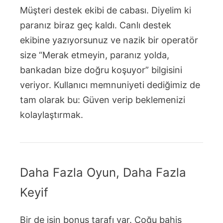
Müşteri destek ekibi de cabası. Diyelim ki
paranız biraz geç kaldı. Canlı destek
ekibine yazıyorsunuz ve nazik bir operatör
size “Merak etmeyin, paranız yolda,
bankadan bize doğru koşuyor” bilgisini
veriyor. Kullanıcı memnuniyeti dediğimiz de
tam olarak bu: Güven verip beklemenizi
kolaylaştırmak.
Daha Fazla Oyun, Daha Fazla
Keyif
Bir de işin bonus tarafı var. Çoğu bahis