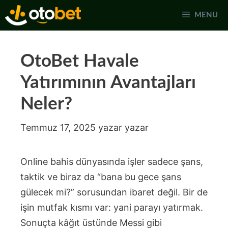
İçeriğe
MENU
atla
OtoBet Havale
Yatırımının Avantajları
Neler?
Temmuz 17, 2025
yazar
yazar
Online bahis dünyasında işler sadece şans,
taktik ve biraz da “bana bu gece şans
gülecek mi?” sorusundan ibaret değil. Bir de
işin mutfak kısmı var: yani parayı yatırmak.
Sonuçta kâğıt üstünde Messi gibi