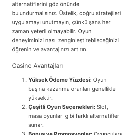
alternatiflerini göz önünde
bulundurmalısınız. Üstelik, doğru stratejileri
uygulamayı unutmayın, çünkü şans her
zaman yeterli olmayabilir. Oyun
deneyiminizi nasıl zenginleştirebileceğinizi
öğrenin ve avantajınızı artırın.
Casino Avantajları
Yüksek Ödeme Yüzdesi:
Oyun
başına kazanma oranları genellikle
yüksektir.
Çeşitli Oyun Seçenekleri:
Slot,
masa oyunları gibi farklı alternatifler
sunar.
Bonus ve Promosyonlar:
Oyunculara