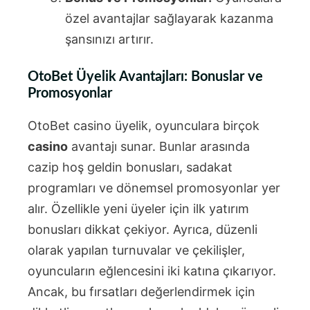
özel avantajlar sağlayarak kazanma
şansınızı artırır.
OtoBet Üyelik Avantajları: Bonuslar ve
Promosyonlar
OtoBet casino üyelik, oyunculara birçok
casino
avantajı sunar. Bunlar arasında
cazip hoş geldin bonusları, sadakat
programları ve dönemsel promosyonlar yer
alır. Özellikle yeni üyeler için ilk yatırım
bonusları dikkat çekiyor. Ayrıca, düzenli
olarak yapılan turnuvalar ve çekilişler,
oyuncuların eğlencesini iki katına çıkarıyor.
Ancak, bu fırsatları değerlendirmek için