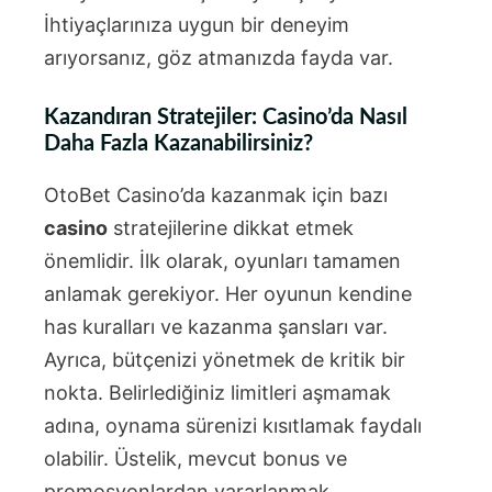
İhtiyaçlarınıza uygun bir deneyim
arıyorsanız, göz atmanızda fayda var.
Kazandıran Stratejiler: Casino’da Nasıl
Daha Fazla Kazanabilirsiniz?
OtoBet Casino’da kazanmak için bazı
casino
stratejilerine dikkat etmek
önemlidir. İlk olarak, oyunları tamamen
anlamak gerekiyor. Her oyunun kendine
has kuralları ve kazanma şansları var.
Ayrıca, bütçenizi yönetmek de kritik bir
nokta. Belirlediğiniz limitleri aşmamak
adına, oynama sürenizi kısıtlamak faydalı
olabilir. Üstelik, mevcut bonus ve
promosyonlardan yararlanmak,