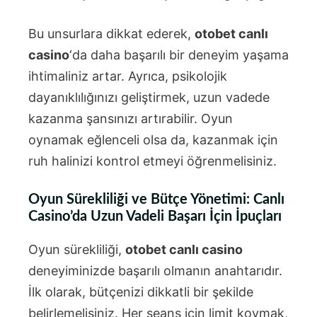
Bu unsurlara dikkat ederek,
otobet canlı
casino
‘da daha başarılı bir deneyim yaşama
ihtimaliniz artar. Ayrıca, psikolojik
dayanıklılığınızı geliştirmek, uzun vadede
kazanma şansınızı artırabilir. Oyun
oynamak eğlenceli olsa da, kazanmak için
ruh halinizi kontrol etmeyi öğrenmelisiniz.
Oyun Sürekliliği ve Bütçe Yönetimi: Canlı
Casino’da Uzun Vadeli Başarı İçin İpuçları
Oyun sürekliliği,
otobet canlı casino
deneyiminizde başarılı olmanın anahtarıdır.
İlk olarak, bütçenizi dikkatli bir şekilde
belirlemelisiniz. Her seans için limit koymak,