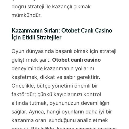
doğru strateji ile kazançlı çıkmak
mümkündür.
Kazanmanın Sırları: Otobet Canlı Casino
İçin Etkili Stratejiler
Oyun dünyasında başarılı olmak için strateji
geliştirmek şart.
Otobet canlı casino
deneyiminde kazanmanın yollarını
keşfetmek, dikkat ve sabır gerektirir.
Öncelikle, bütçe yönetimi önemli bir
faktördür; çünkü kayıplarınızı kontrol
altında tutmak, oyununuzun devamlılığını
sağlar. Ayrıca, hangi oyunların daha iyi bir
kazanma oranı sunduğunu analiz etmek
gerekir. Böylelikle, kazanç şansınızı artırmış