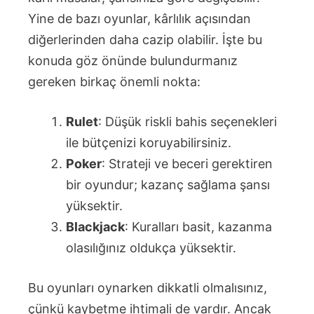
Yine de bazı oyunlar, kârlılık açısından
diğerlerinden daha cazip olabilir. İşte bu
konuda göz önünde bulundurmanız
gereken birkaç önemli nokta:
Rulet
: Düşük riskli bahis seçenekleri
ile bütçenizi koruyabilirsiniz.
Poker
: Strateji ve beceri gerektiren
bir oyundur; kazanç sağlama şansı
yüksektir.
Blackjack
: Kuralları basit, kazanma
olasılığınız oldukça yüksektir.
Bu oyunları oynarken dikkatli olmalısınız,
çünkü kaybetme ihtimali de vardır. Ancak