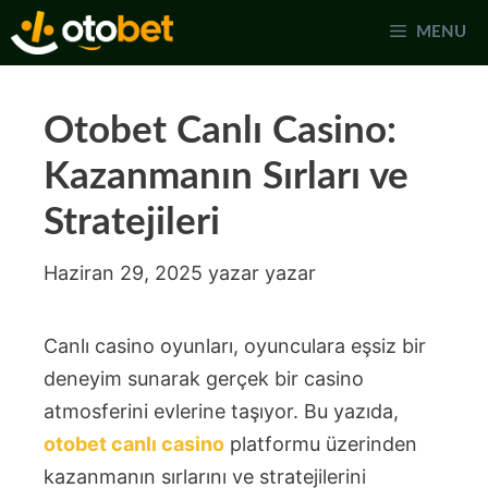
İçeriğe
MENU
atla
Otobet Canlı Casino:
Kazanmanın Sırları ve
Stratejileri
Haziran 29, 2025
yazar
yazar
Canlı casino oyunları, oyunculara eşsiz bir
deneyim sunarak gerçek bir casino
atmosferini evlerine taşıyor. Bu yazıda,
otobet canlı casino
platformu üzerinden
kazanmanın sırlarını ve stratejilerini